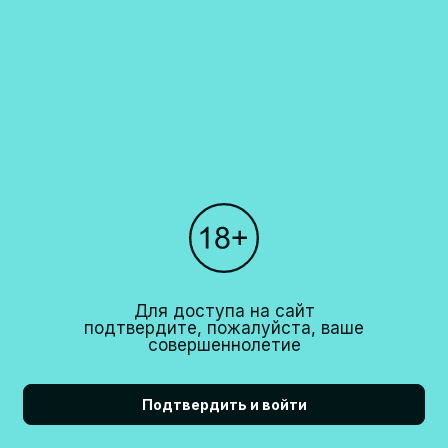
Каталог
О компании
Покупателям
Партнерам
Рестораны
+7 (495)
640 44 42
Для доступа на сайт
info@cavina.ru
подтвердите, пожалуйста, ваше
совершеннолетие
Подтвердить и войти
18+
CAVINA 2026© All right reserved