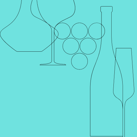
Каталог
Поиск
Винотеки
Профиль
Корзина
Главная
Производители
BODEGAS Y VINEDOS
MONTEABELLÓN
BODEGAS Y VINEDOS MONTEABELLÓN
На протяжении многих поколений члены семьи Гарсия
посвящали свою жизнь выращиванию винограда и