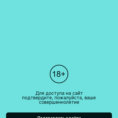
установлен Федеральным законом N171-ФЗ от 22 ноября 1995 года и
Постановлением правительства РФ N612 от 27 сентября 2007 года.
Каталог
О компании
Покупателям
Партнерам
Рестораны
+7 (495)
640 44 42
Для доступа на сайт
info@cavina.ru
подтвердите, пожалуйста, ваше
совершеннолетие
Подтвердить и войти