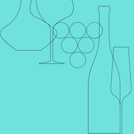
Каталог
Поиск
Винотеки
Профиль
Корзина
Главная
Производители
CELLERS VINS DE RELAT
CELLERS VINS DE RELAT
Винодельня Vins de Relat, производящая линию вин Massaluca
(Массалука), принадлежит компании Roqueta Origen,
владеющей несколькими винодельнями в разных