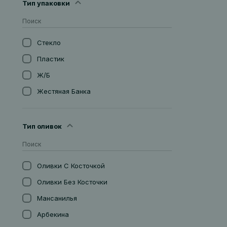
38 %
CHATEAU LES BERTRANDS
Тип упаковки
Гро Мансан
Тоскана
0,85 Л
AOC Rivesaltes Ambré
40%
CHATEAU QUEYRON PINDEFLEURS
Гролло Нуар
Умбрия
5 Л
AOC Rivesaltes Rosé
0%
CHATEAU ROMBEAU
Грюнер Вельтлинер
Фриули
Стекло
0,45 Л
AOC Rivesaltes Tuillé
12,50%
CHATEAU ST-ESTEVE
Дорадилья
Халиско
Пластик
AOC Rosé D'Anjou
16 %
CHOCOME
Дурелла
Шампань
Ж/б
AOC Saint-Emilion
16,5 %
CIDRERIE NICOL
Жиро Рос
Шарант
Жестяная Банка
AOC Saint-Emilion Grand Cru
10 %
CLEEBOURG
Каберне
Шварцвальд
AOC Saint-George-Saint-Emilion
20 %
COGNAC BIBARDIES
Каберне Совиньон
Эльзас
Тип оливок
AOC Sancerre
3,5 %
DAMIEN PINON
Каберне Совиньон, Сира,
AOC Sauternes
Темпранильо, Гарнача
3,0 %
DANCING GOAT DISTILLERY
Каберне Фран
AOC Savigny Les Beaune
4,0 %
DE ANGELI
Оливки С Косточкой
Кайет
AOC Volnay
5,5 %
DE ANGELI MUSTI NOBILIS
Оливки Без Косточки
Кайно Лонго
AOC Vouvray
4,7 %
DELGADO ZULETA
Мансанилья
Канайоло
IGP Pays D'Oc
5,0 %
DIEZ-MERITO
Арбекина
Кариньян
DO Douro