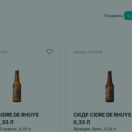
сидра. Это единственное хозяйство во Фран
этикеткой (Label Rouge), французским знак
вкусный натуральный яблочный сок.
Показать:
12
01001
Артикул 000998
IDRE DE RHUYS
СИДР CIDRE DE RHUYS
,33 Л
0,33 Л
Сладкое, 0,33 л
Франция, Брют, 0,33 л