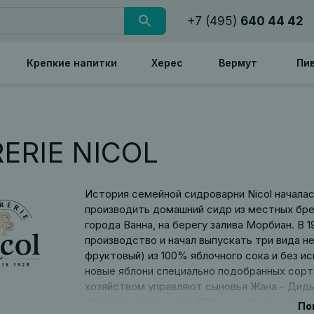
+7 (495)
640 44 42
Крепкие напитки
Херес
Вермут
Пи
RERIE NICOL
История семейной сидроварни Nicol началась
производить домашний сидр из местных брет
города Ванна, на берегу залива Морбиан. В 
производство и начал выпускать три вида н
фруктовый) из 100% яблочного сока и без ис
новые яблони специально подобранных сорто
хозяйством управляют сыновья Жана - Дидь
обрабатывают около 1100 тонн яблок и прои
По