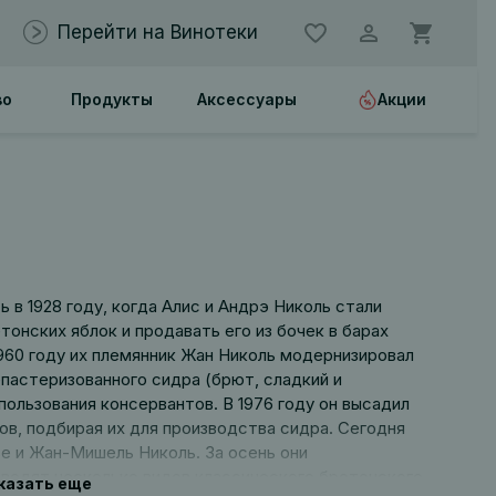
Перейти на Винотеки
во
Продукты
Аксессуары
Акции
 в 1928 году, когда Алис и Андрэ Николь стали
онских яблок и продавать его из бочек в барах
1960 году их племянник Жан Николь модернизировал
епастеризованного сидра (брют, сладкий и
пользования консервантов. В 1976 году он высадил
в, подбирая их для производства сидра. Сегодня
е и Жан-Мишель Николь. За осень они
зводят несколько видов классического бретонского
казать еще