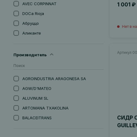
AVEC CORPINNAT
1 001 ₽
DOCa Rioja
Абруццо
Нет в н
Аликанте
Андалусия
Артикул 0
Апулия
Производитель
Арагон
Астурия
AGROINDUSTRIA ARAGONESA SА
Бадахос, Эстремадура
AGW/D'MATEO
Баден
ALUVINUM SL
Бордо
ARTOMANA TXAKOLINA
Бургундия
СИДР C
BALACEITRANS
Бьерсо
GUILLE
BARO DE ALBI
Вайнфиртель