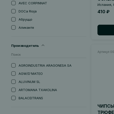
AVEC CORPINNAT
Испания, 
DOCa Rioja
410 ₽
Абруццо
Аликанте
Андалусия
Апулия
Производитель
Артикул 0
Арагон
Астурия
AGROINDUSTRIA ARAGONESA SА
Бадахос, Эстремадура
AGW/D'MATEO
Баден
ALUVINUM SL
Бордо
ARTOMANA TXAKOLINA
Бургундия
BALACEITRANS
Бьерсо
ЧИПСЫ
BARO DE ALBI
Вайнфиртель
ТРЮФЕ