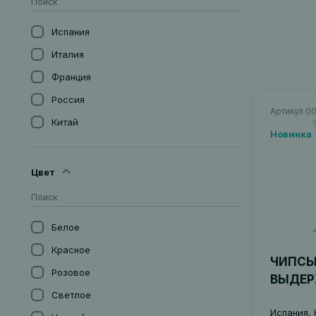
Испания
Италия
Франция
Россия
Артикул 0
Китай
Новинка
Германия
Португалия
Цвет
Сербия
Новая Зеландия
Белое
Австрия
Красное
Аргентина
ЧИПСЫ
Розовое
ВЫДЕР
Великобритания
Светлое
Мексика
Испания, 