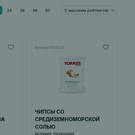
24
36
48
60
С высоким рейтингом
Артикул 002029
ЧИПСЫ СО
НА
СРЕДИЗЕМНОМОРСКОЙ
СОЛЬЮ
Испания, Каталония