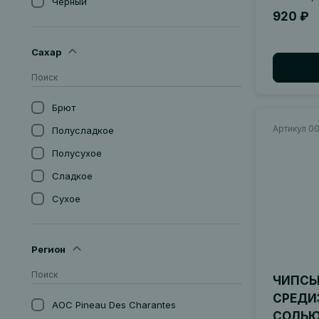
Черный
США
920 ₽
Янтарное
Сахар
Брют
Артикул 0
Полусладкое
Полусухое
Сладкое
Сухое
Экстра-Брют
Экстра-Драй
Регион
ЧИПСЫ
СРЕДИ
AOC Pineau Des Charantes
СОЛЬ