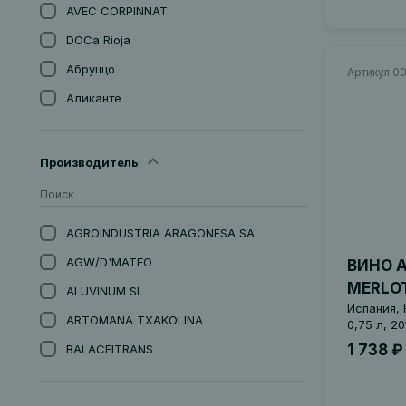
AVEC CORPINNAT
DOCa Rioja
Абруццо
Артикул 0
Аликанте
Андалусия
Апулия
Производитель
Арагон
Астурия
AGROINDUSTRIA ARAGONESA SА
Бадахос, Эстремадура
AGW/D'MATEO
ВИНО A
Баден
MERLO
ALUVINUM SL
Бордо
Испания, 
ARTOMANA TXAKOLINA
0,75 л, 20
Бургундия
1 738 ₽
BALACEITRANS
Бьерсо
BARO DE ALBI
Вайнфиртель