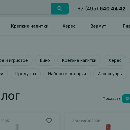
+7 (495)
640 44 42
Крепкие напитки
Херес
Вермут
Пи
е и игристое
Вино
Крепкие напитки
Херес
ки
Продукты
Наборы и подарки
Аксессуары
алог
Показать:
12
02065
Артикул 002066