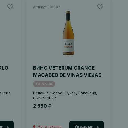
Артикул 001687
RLO
ВИНО VETERUM ORANGE
MACABEO DE VINAS VIEJAS
3.8
VIVINO
енсия,
Испания, Белое, Сухое, Валенсия,
0,75 л, 2022
2 530 ₽
мить
Уведомить
Нет в наличии