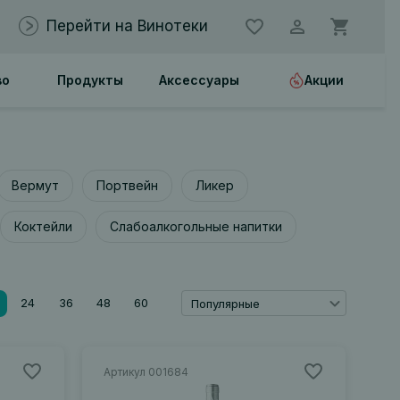
Перейти на Винотеки
во
Продукты
Аксессуары
Акции
Вермут
Портвейн
Ликер
Коктейли
Слабоалкогольные напитки
24
36
48
60
Популярные
Артикул 001684