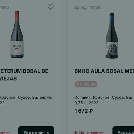
01686
Артикул 001685
ETERUM BOBAL DE
ВИНО AULA BOBAL ME
VIEJAS
3.7
VIVINO
Красное, Сухое, Валенсия,
Испания, Красное, Сухое, Вал
022
0,75 л, 2022
1 672 ₽
Уведомить
Уведо
аличии
Нет в наличии