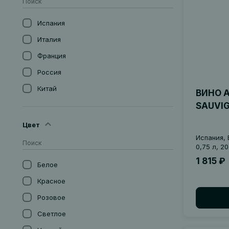
Испания
Италия
Франция
Россия
Китай
ВИНО 
Германия
SAUVI
Португалия
Цвет
Сербия
Испания, 
0,75 л, 2
Новая Зеландия
1 815 ₽
Белое
Австрия
Красное
Аргентина
Розовое
Великобритания
Светлое
Мексика