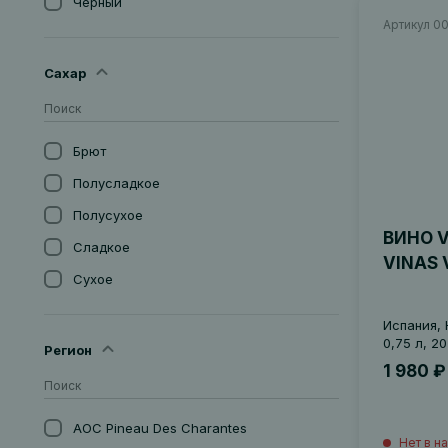
Черный
США
Артикул 0
Янтарное
Сахар
Брют
Полусладкое
Полусухое
ВИНО V
Сладкое
VINAS 
Сухое
Экстра-Брют
Испания, 
Экстра-Драй
0,75 л, 2
Регион
1 980 ₽
AOC Pineau Des Charantes
Нет в н