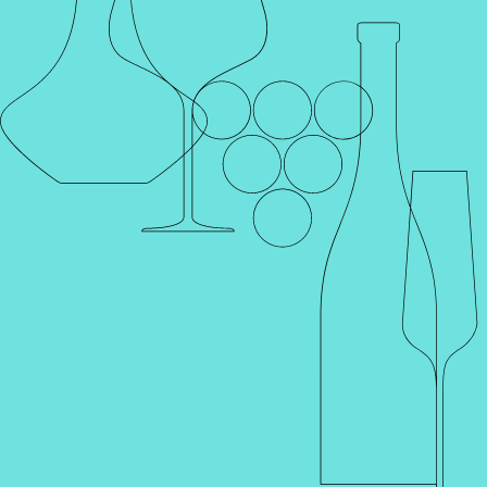
Каталог
Поиск
Винотеки
Профиль
Корзина
Главная
Каталог
Аксессуары
Штопоры
Аэраторы
Бокалы
Декантеры
Штопоры
Штопоры
Фильтр
По уменьшению цены
Артикул 001952
Артикул 001014