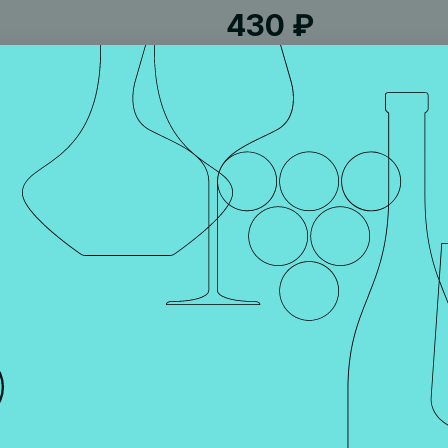
430 ₽
Классический продукт с изысканным травяным ароматом оли