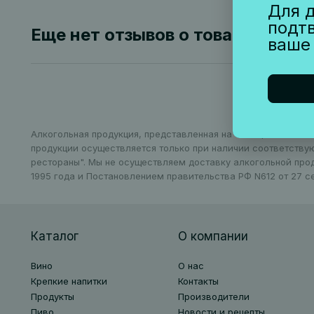
Для д
подт
Еще нет отзывов о товаре
ваше
Алкогольная продукция, представленная на сайте, может бы
продукции осуществляется только при наличии соответству
рестораны". Мы не осуществляем доставку алкогольной про
1995 года и Постановлением правительства РФ N612 от 27 се
Каталог
О компании
Вино
О нас
Крепкие напитки
Контакты
Продукты
Производители
Пиво
Новости и рецепты