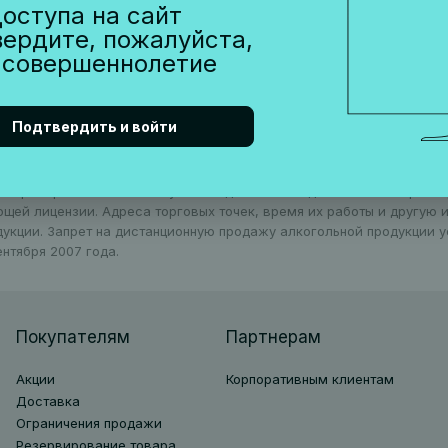
оступа на сайт
вердите, пожалуйста,
 совершеннолетие
Подтвердить и войти
ть приобретена только в пункте выдачи или в одном из наших рест
ющей лицензии. Адреса торговых точек, время их работы и другую
дукции. Запрет на дистанционную продажу алкогольной продукции 
нтября 2007 года.
Покупателям
Партнерам
Акции
Корпоративным клиентам
Доставка
Ограничения продажи
Резервирование товара