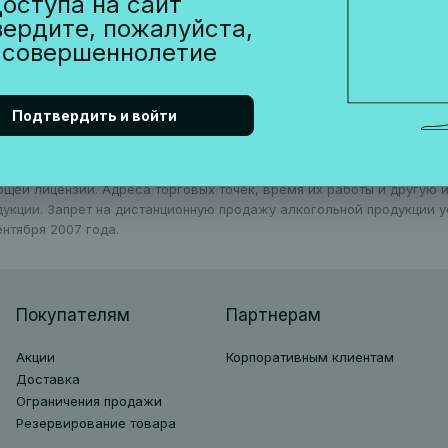
оступа на сайт
вердите, пожалуйста,
 совершеннолетие
Подтвердить и войти
ть приобретена только в пункте выдачи или в одном из наших рест
ющей лицензии. Адреса торговых точек, время их работы и другую
дукции. Запрет на дистанционную продажу алкогольной продукции 
нтября 2007 года.
Покупателям
Партнерам
Акции
Корпоративным клиентам
Доставка
Ограничения продажи
Резервирование товара