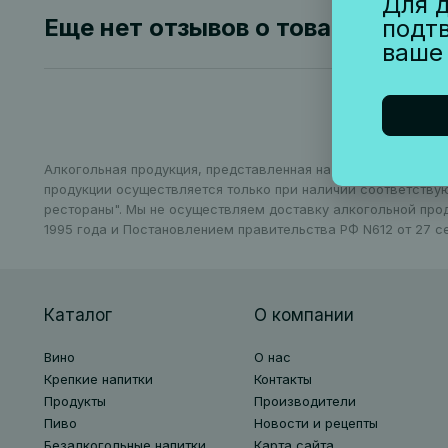
Для д
Еще нет отзывов о товаре
подт
ваше
Алкогольная продукция, представленная на сайте, может бы
продукции осуществляется только при наличии соответству
рестораны". Мы не осуществляем доставку алкогольной про
1995 года и Постановлением правительства РФ N612 от 27 се
Каталог
О компании
Вино
О нас
Крепкие напитки
Контакты
Продукты
Производители
Пиво
Новости и рецепты
Безалкогольные напитки
Карта сайта