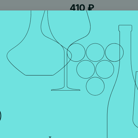
410 ₽
оморской солью. Состав: картофель, подсолнечное масло, 