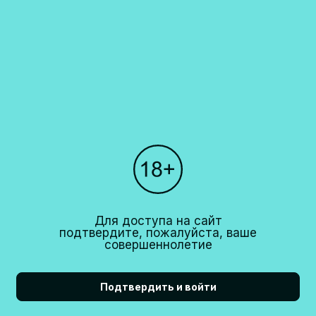
Каталог
О компании
Покупателям
Партнерам
Рестораны
+7 (495)
640 44 42
Для доступа на сайт
info@cavina.ru
подтвердите, пожалуйста, ваше
совершеннолетие
Подтвердить и войти
18+
CAVINA 2026© All right reserved