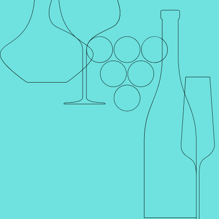
Каталог
Поиск
Винотеки
Профиль
Корзина
Главная
Каталог
Продукты
Оливки
ОЛИВКИ ГОРДАЛЬ
Б/К, В АНЧОУСНОМ РАССОЛЕ, 950 Г
GTIN
Артикул
001835
0 отзывов
Наименование для печати
ОЛИВКИ ГОРДАЛЬ Б/К, В АНЧОУСНОМ
РАССОЛЕ, 950 Г