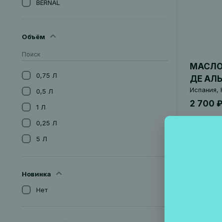
BERNAL
Объём
МАСЛО
0,75 Л
ДЕ АЛ
Испания, 
0,5 Л
2 700 
1 Л
0,25 Л
5 Л
2 Л
5 Л
Новинка
Артикул 0
Нет