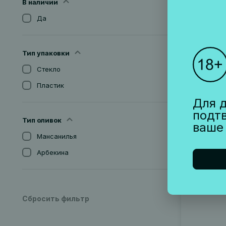
В наличии
Да
Тип упаковки
МАСЛО
Стекло
ДЕ АЛ
Пластик
Испания, 
Для д
1 200 ₽
подт
Тип оливок
ваше
Мансанилья
Арбекина
Артикул 0
Сбросить фильтр