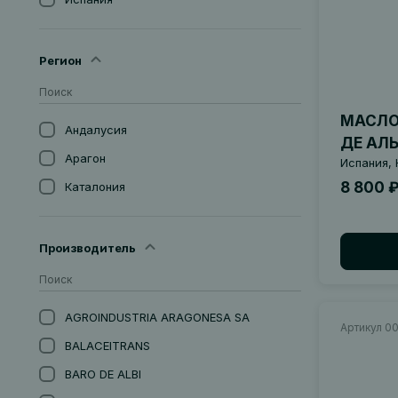
Регион
МАСЛО
Андалусия
ДЕ АЛ
Арагон
Испания, 
8 800 
Каталония
Производитель
AGROINDUSTRIA ARAGONESA SА
Артикул 0
BALACEITRANS
BARO DE ALBI