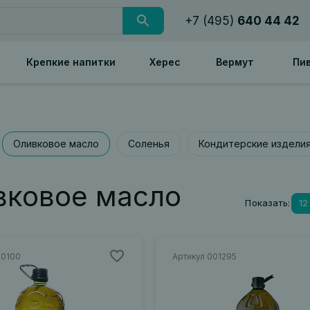
+7 (495)
640 44 42
Крепкие напитки
Херес
Вермут
Пи
Оливковое масло
Соленья
Кондитерские издели
вковое масло
Показать:
12
00100
Артикул 001295