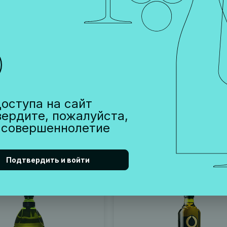
 ОЛИВКОВОЕ БАРО
МАСЛО ОЛИВКОВОЕ С
БИ
ИНЕС
Каталония, 0,25 л
Испания, Арагон , 0,25 л
оступа на сайт
950 ₽
вердите, пожалуйста,
 совершеннолетие
В корзину
В корзину
Подтвердить и войти
00054
Артикул 001425