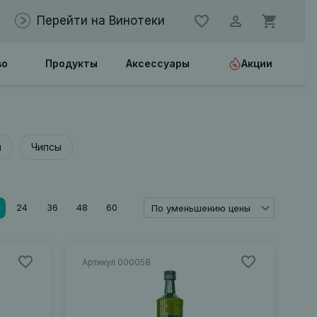
Перейти на Винотеки
во
Продукты
Аксессуары
Акции
я
Чипсы
24
36
48
60
По уменьшению цены
Артикул 000058