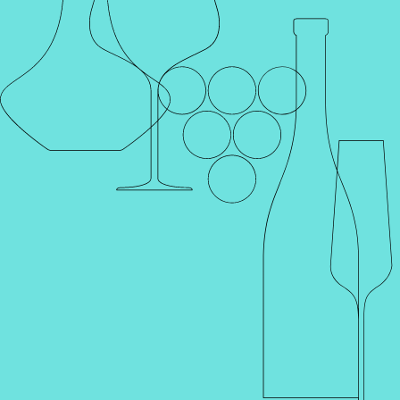
Каталог
Поиск
Винотеки
Профиль
Корзина
Главная
Каталог
Продукты
Оливковое масло
МАСЛО
ОЛИВКОВОЕ БАРО ДЕ АЛЬБИ
GTIN
Артикул
000057
0 отзывов
Наименование для печати
МАСЛО ОЛИВКОВОЕ БАРО ДЕ АЛЬБИ