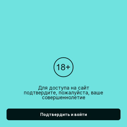
Каталог
О компании
Покупателям
Партнерам
Рестораны
+7 (495)
640 44 42
Для доступа на сайт
info@cavina.ru
подтвердите, пожалуйста, ваше
совершеннолетие
Подтвердить и войти
18+
CAVINA 2026© All right reserved