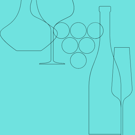
Каталог
Поиск
Винотеки
Профиль
Корзина
Главная
Каталог
Шампанское и игристое
Шампанское и игристое
Фильтр
По увеличению цены
Артикул 002033
Артикул 002212