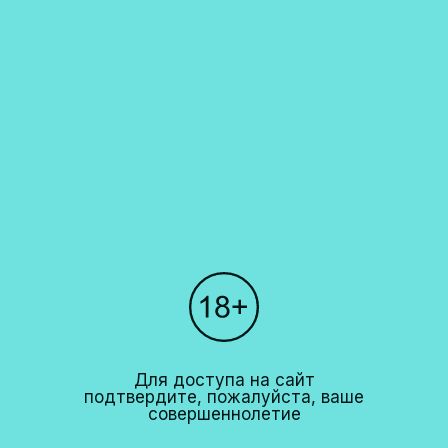
разделе "Наши рестораны". Мы не осуществляем доставку алкогольной
продукции. Запрет на дистанционную продажу алкогольной продукции
установлен Федеральным законом N171-ФЗ от 22 ноября 1995 года и
Постановлением правительства РФ N612 от 27 сентября 2007 года.
Каталог
О компании
Покупателям
Партнерам
Рестораны
+7 (495)
640 44 42
Для доступа на сайт
info@cavina.ru
подтвердите, пожалуйста, ваше
совершеннолетие