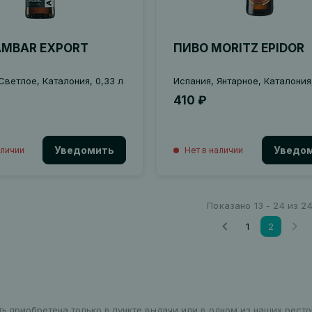
AMBAR EXPORT
ПИВО MORITZ EPIDOR
Светлое, Каталония, 0,33 л
Испания, Янтарное, Каталония,
410 ₽
Уведомить
Уведо
аличии
Нет в наличии
Показано 13 - 24 из 2
1
2
Вы на ст
ть приобретена только в пункте выдачи или в одном из наших рест