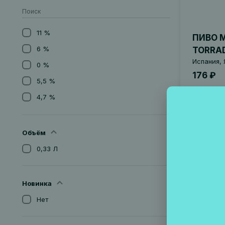
11 %
ПИВО M
6 %
TORRA
Испания, 
0 %
176 ₽
5,5 %
4,7 %
Нет в н
5,0 %
6,5 %
Объём
5,7 %
0,33 Л
Артикул 00
7,2%
2,7%
Новинка
7%
Нет