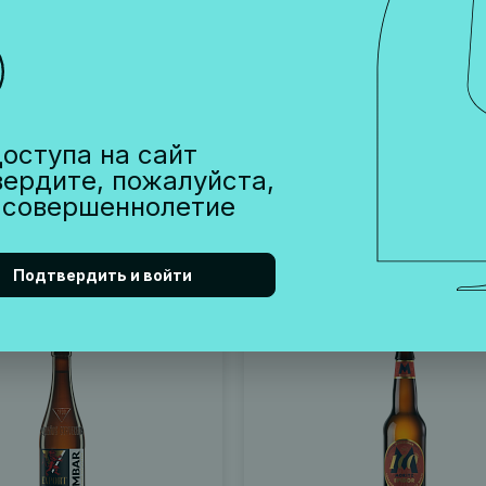
ORITZ RADLER
ПИВО AMBAR IPA
Светлое, Каталония, 0,33 л
Испания, Светлое, Каталония,
оступа на сайт
325 ₽
вердите, пожалуйста,
 совершеннолетие
Уведомить
Уведо
аличии
Нет в наличии
Подтвердить и войти
1721
Артикул 001644