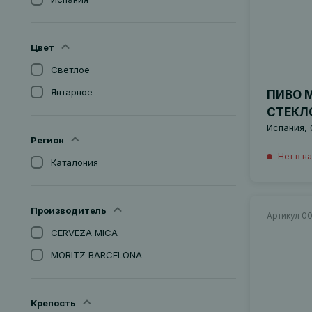
Цвет
Светлое
Янтарное
ПИВО M
СТЕКЛ
Испания, 
Регион
Нет в н
Каталония
Производитель
Артикул 0
CERVEZA MICA
MORITZ BARCELONA
Крепость