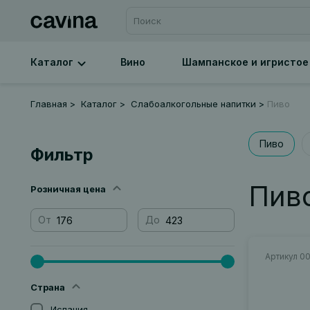
Каталог
Вино
Шампанское и игристое
Главная
Каталог
Слабоалкогольные напитки
Пиво
Пиво
Фильтр
Пив
Розничная цена
От
До
Артикул 0
Страна
Испания