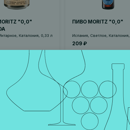
ORITZ "0,0"
ПИВО MORITZ "0,0"
DA
Янтарное, Каталония, 0,33 л
Испания, Светлое, Каталония,
209 ₽
Уведомить
Уведо
аличии
Нет в наличии
1591
Артикул 001722