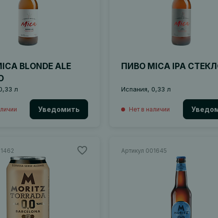
ICA BLONDE ALE
ПИВО MICA IPA СТЕК
О
0,33 л
Испания, 0,33 л
Уведомить
Уведо
аличии
Нет в наличии
01462
Артикул 001645