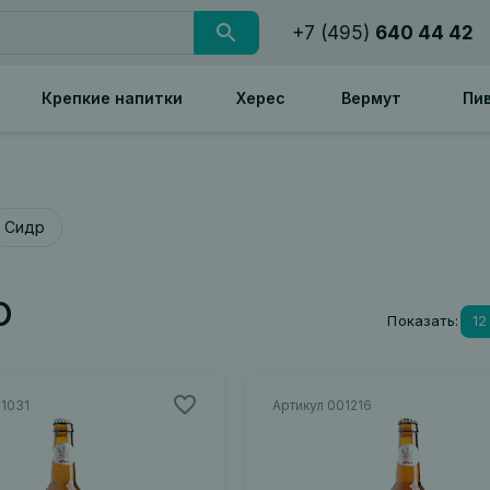
+7 (495)
640 44 42
Крепкие напитки
Херес
Вермут
Пи
Сидр
о
Показать:
12
01031
Артикул 001216