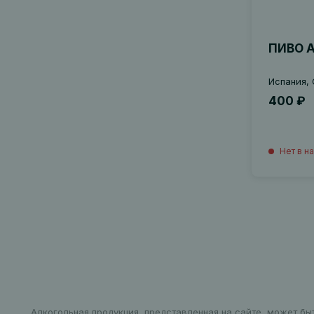
ПИВО 
Испания, 
400 ₽
Нет в н
Алкогольная продукция, представленная на сайте, может бы