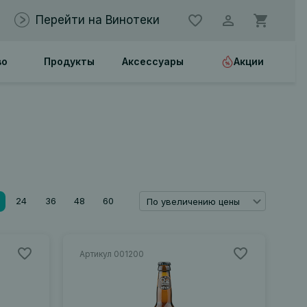
Перейти на Винотеки
во
Продукты
Аксессуары
Акции
24
36
48
60
По увеличению цены
Артикул 001200