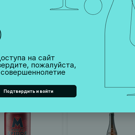
MICA TORO OLOROSO
ПИВО MORITZ EPIDOR
 ALE СТЕКЛО
0,33 л
Испания, Янтарное, Каталония,
410 ₽
оступа на сайт
вердите, пожалуйста,
 совершеннолетие
Уведомить
Уведо
аличии
Нет в наличии
Подтвердить и войти
01461
Артикул 001722