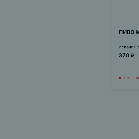
ПИВО M
Испания, 
370 ₽
Нет в н