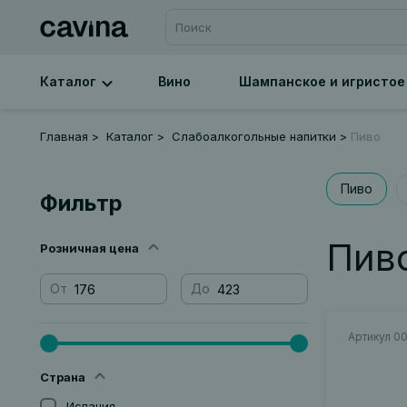
Каталог
Вино
Шампанское и игристое
Главная
Каталог
Слабоалкогольные напитки
Пиво
Пиво
Фильтр
Пив
Розничная цена
От
До
Артикул 0
Страна
Испания