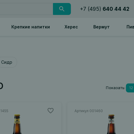
+7 (495)
640 44 42
Крепкие напитки
Херес
Вермут
Пи
Сидр
о
Показать:
12
01455
Артикул 001460