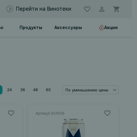
Перейти на Винотеки
во
Продукты
Аксессуары
Акции
24
36
48
60
По уменьшению цены
Артикул 001606