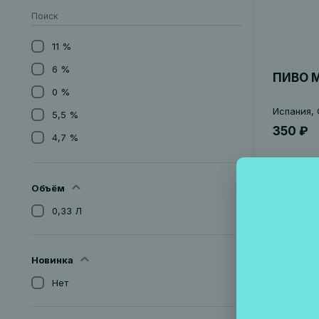
11 %
6 %
ПИВО M
0 %
Испания, 
5,5 %
350 ₽
4,7 %
5,0 %
6,5 %
Объём
5,7 %
0,33 Л
7,2%
Артикул 0
2,7%
Новинка
7%
Нет