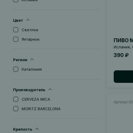
Цвет
Светлое
Янтарное
ПИВО M
Испания, 
390 ₽
Регион
Каталония
Производитель
CERVEZA MICA
Артикул 0
MORITZ BARCELONA
Крепость