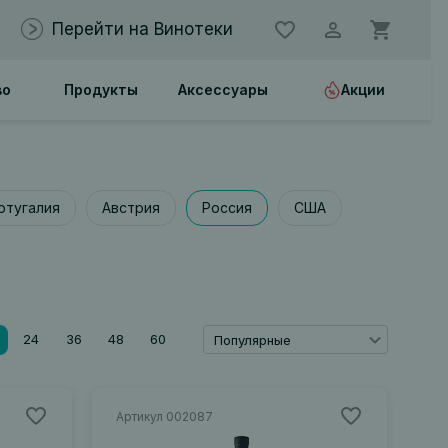
Перейти на Винотеки
во
Продукты
Аксессуары
Акции
ртугалия
Австрия
Россия
США
24
36
48
60
Популярные
Артикул 002087