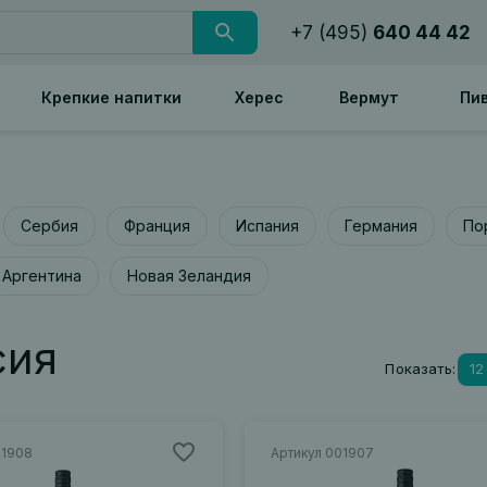
+7 (495)
640 44 42
Крепкие напитки
Херес
Вермут
Пи
Сербия
Франция
Испания
Германия
По
Аргентина
Новая Зеландия
сия
Показать:
12
01908
Артикул 001907