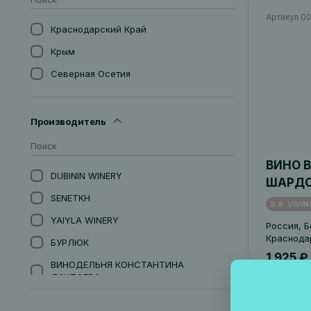
Артикул 0
Краснодарский Край
Крым
Северная Осетия
Производитель
ВИНО В
DUBININ WINERY
ШАРД
SENETKH
3.9
VIVIN
YAIYLA WINERY
Россия, Б
Краснодар
БУРЛЮК
1 925 ₽
ВИНОДЕЛЬНЯ КОНСТАНТИНА
ДЗИТОЕВА
СКАЛИСТЫЙ БЕРЕГ