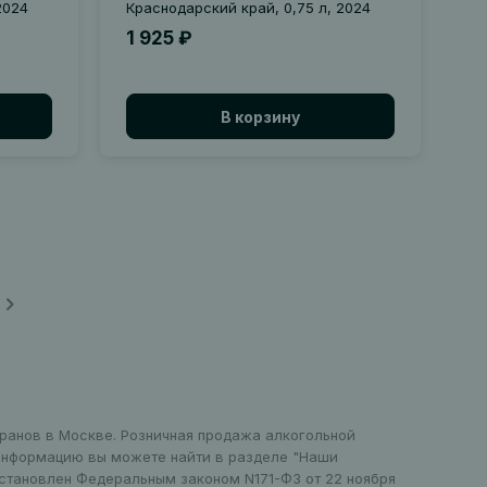
2024
Краснодарский край, 0,75 л, 2024
1 925 ₽
В корзину
оранов в Москве. Розничная продажа алкогольной
 информацию вы можете найти в разделе "Наши
установлен Федеральным законом N171-ФЗ от 22 ноября