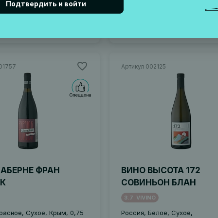
Подтвердить и войти
В корзину
В корзину
01757
Артикул 002125
КАБЕРНЕ ФРАН
ВИНО ВЫСОТА 172
К
СОВИНЬОН БЛАН
3.7
VIVINO
расное, Сухое, Крым, 0,75
Россия, Белое, Сухое,