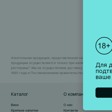
Алкогольная продукция, представленная на сайте, может бы
продукции осуществляется только при наличии соответству
Для д
рестораны". Мы не осуществляем доставку алкогольной про
подт
1995 года и Постановлением правительства РФ N612 от 27 се
ваше
Каталог
О компании
Вино
О нас
Крепкие напитки
Контакты