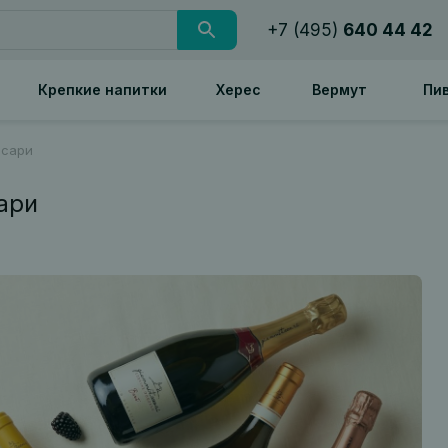
+7 (495)
640 44 42
Крепкие напитки
Херес
Вермут
Пи
ссари
ари