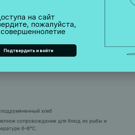
 температуре 16–18°C.
оступа на сайт
вердите, пожалуйста,
SINI DURELLO BRUT
 совершеннолетие
Подтвердить и войти
, подрумяненный хлеб
лепное сопровождение для блюд из рыбы и
ературе 6–8°C.