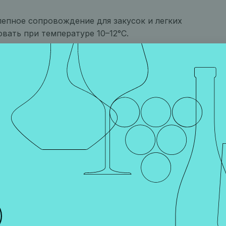
епное сопровождение для закусок и легких
овать при температуре 10–12°C.
х объемом 4000 л
 отварного мяса, из трески, а также для