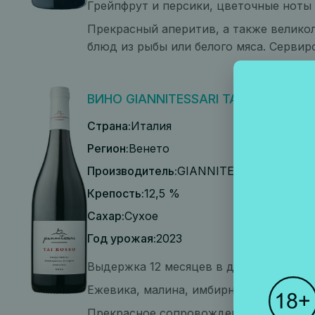
Грейпфрут и персики, цветочные ноты
Прекрасный аперитив, а также великол
блюд из рыбы или белого мяса. Сервир
ВИНО GIANNITESSARI TAI ROSSO
Страна:
Италия
Регион:
Венето
Производитель:
GIANNITESSARI
Крепость:
12,5 %
Сахар:
Сухое
Год урожая:
2023
Выдержка 12 месяцев в дубовых бочка
Ежевика, малина, имбирная коврижка
Прекрасное сопровождение для блюд из