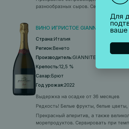
разнообразных сыров. Сервировать при
Для д
подт
ВИНО ИГРИСТОЕ GIANNITESSARI LES
ваше
Страна:
Италия
Регион:
Венето
Производитель:
GIANNITESSARI
Крепость:
12,5 %
Сахар:
Брют
Год урожая:
2022
Выдержка на осадке от 36 месяцев
Редкость! Белые фрукты, белые цветы
Прекрасный аперитив, а также велико
морепродуктов. Сервировать при темп