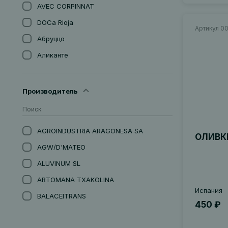
AVEC CORPINNAT
DOCa Rioja
Артикул 0
Абруццо
Аликанте
Андалусия
Апулия
Производитель
Арагон
Астурия
AGROINDUSTRIA ARAGONESA SА
ОЛИВК
Бадахос, Эстремадура
AGW/D'MATEO
Баден
ALUVINUM SL
Бордо
ARTOMANA TXAKOLINA
Бургундия
Испания
BALACEITRANS
Бьерсо
450 ₽
BARO DE ALBI
Вайнфиртель