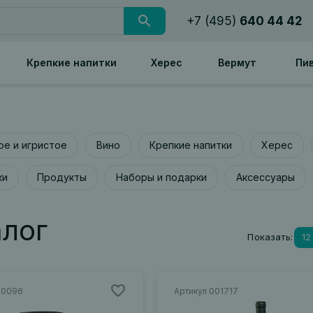
+7 (495)
640 44 42
Крепкие напитки
Херес
Вермут
Пи
е и игристое
Вино
Крепкие напитки
Херес
ки
Продукты
Наборы и подарки
Аксессуары
алог
Показать:
12
00096
Артикул 001717