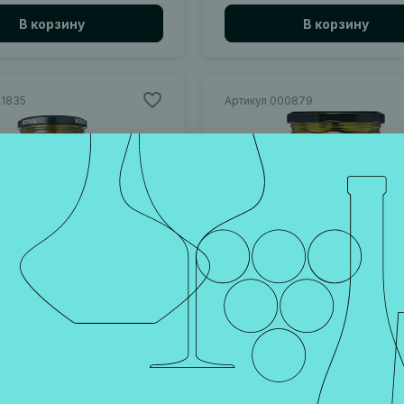
В корзину
В корзину
01835
Артикул 000879
 ГОРДАЛЬ Б/К, В
ОЛИВКИ ФАРШИРОВА
СНОМ РАССОЛЕ, 950
МИНДАЛЕМ 436 Г
Севилья, Андалусия
Испания