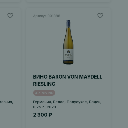
Артикул 001888
ВИНО BARON VON MAYDELL
RIESLING
3.7
VIVINO
алония,
Германия, Белое, Полусухое, Баден,
0,75 л, 2023
2 300 ₽