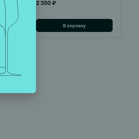
2 350 ₽
В корзину
45
нице