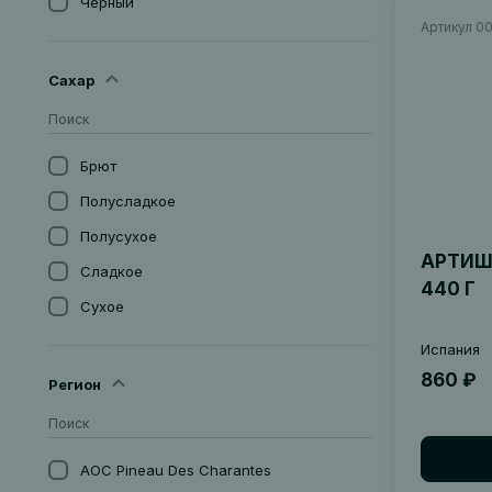
Черный
США
Артикул 0
Янтарное
Сахар
Брют
Полусладкое
Полусухое
АРТИШ
Сладкое
440 Г
Сухое
Экстра-Брют
Испания
Экстра-Драй
860 ₽
Регион
AOC Pineau Des Charantes