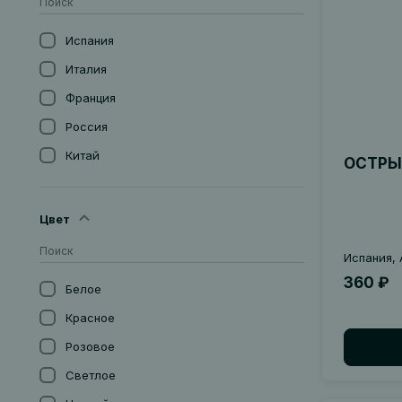
Испания
Италия
Франция
Россия
Китай
ОСТРЫЕ
Германия
Португалия
Цвет
Сербия
Испания,
Новая Зеландия
360 ₽
Белое
Австрия
Красное
Аргентина
Розовое
Великобритания
Светлое
Мексика