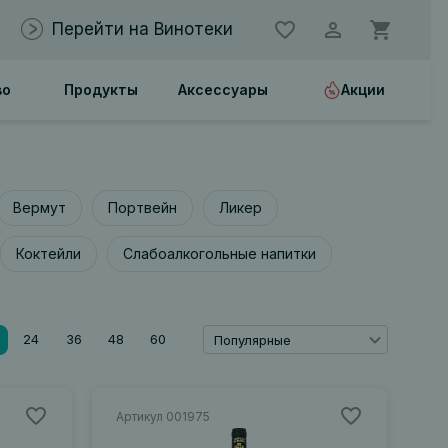
Перейти на Винотеки
во
Продукты
Аксессуары
Акции
Вермут
Портвейн
Ликер
Коктейли
Слабоалкогольные напитки
24
36
48
60
Популярные
Артикул 001975