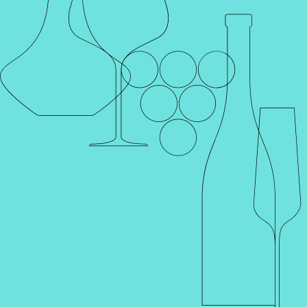
Каталог
Поиск
Винотеки
Профиль
Корзина
Главная
Каталог
Продукты
Оливковое масло
МАСЛО
ОЛИВКОВОЕ БАРО ДЕ АЛБИ
GTIN
Артикул
000063
0 отзывов
Наименование для печати
МАСЛО ОЛИВКОВОЕ БАРО ДЕ АЛБИ