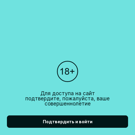
Каталог
О компании
Покупателям
Партнерам
Рестораны
+7 (495)
640 44 42
Для доступа на сайт
info@cavina.ru
подтвердите, пожалуйста, ваше
совершеннолетие
Подтвердить и войти
18+
CAVINA 2026© All right reserved