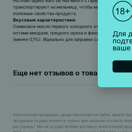
На плантациях Baro de Albi много старых олив, некото
транспортируют на мельницу, чтобы максимально сохр
полезные свойства продукта.
Вкусовые характеристики:
Оливковое масло первого холодного отжима из оливок
Для д
нотами миндаля, грецкого ореха и фенхеля. Вкус прия
(менее 0,1%). Идеально для заправки салатов и приго
подт
ваше
Еще нет отзывов о товаре
Алкогольная продукция, представленная на сайте, может бы
продукции осуществляется только при наличии соответству
рестораны". Мы не осуществляем доставку алкогольной про