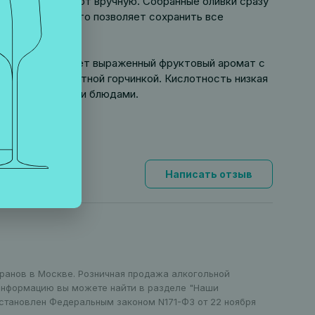
шей части собирают вручную. Собранные оливки сразу
0
евышает 35
С, что позволяет сохранить все
ю текстуру. Имеет выраженный фруктовый аромат с
тей и едва заметной горчинкой. Кислотность низкая
ыбными и мясными блюдами.
Написать отзыв
оранов в Москве. Розничная продажа алкогольной
 информацию вы можете найти в разделе "Наши
установлен Федеральным законом N171-ФЗ от 22 ноября