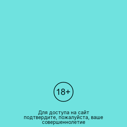
точек, время их работы и другую информацию вы можете найти в
разделе "Наши рестораны". Мы не осуществляем доставку алкогольной
продукции. Запрет на дистанционную продажу алкогольной продукции
установлен Федеральным законом N171-ФЗ от 22 ноября 1995 года и
Постановлением правительства РФ N612 от 27 сентября 2007 года.
Каталог
О компании
Покупателям
Партнерам
Рестораны
+7 (495)
640 44 42
Для доступа на сайт
info@cavina.ru
подтвердите, пожалуйста, ваше
совершеннолетие