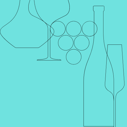
Каталог
Поиск
Винотеки
Профиль
Корзина
Главная
Каталог
Шампанское и игристое
ИГРИСТОЕ
ВИНО INNATUS ROSE BRUT 0%
GTIN
Артикул
001605
0 отзывов
Наименование для печати
ИГРИСТОЕ ВИНО INNATUS ROSE BRUT 0%
ИННАTУС розовое брют