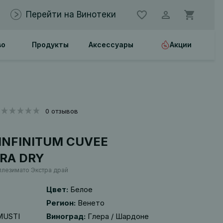
Перейти на Винотеки
во
Продукты
Аксессуары
Акции
0 отзывов
INFINITUM CUVEE
RA DRY
лезимато Экстра драй
Цвет:
Белое
Регион:
Венето
MUSTI
Виноград:
Глера / Шардоне