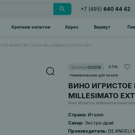
+7 (495)
640 44 42
Крепкие напитки
Херес
Вермут
Пи
ОЕ INFINITUM CUVEE MILLESIMATO EXTRA DRY
GTIN
Артикул
002016
Наименование для печати
ВИНО ИГРИСТОЕ 
MILLESIMATO EXT
Вино Игристое Инфинитум Кюве Мил
Страна:
Италия
Сахар:
Экстра-драй
Производитель:
DE ANGELI 