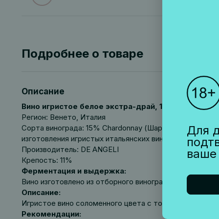
Подробнее о товаре
Описание
Вино игристое белое экстра-драй, 1,5 л
Регион: Венето, Италия
Сорта винограда: 15% Chardonnay (Шардоне), 85% Gler
Для д
изготовления игристых итальянских вин.
подт
Производитель: DE ANGELI
ваше
Крепость: 11%
Ферментация и выдержка:
Вино изготовлено из отборного винограда по методу 
Описание:
Игристое вино соломенного цвета с тонкой игристост
Рекомендации: