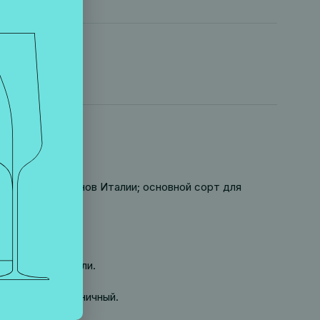
з северных районов Италии; основной сорт для
ержавеющей стали.
легкий и гармоничный.