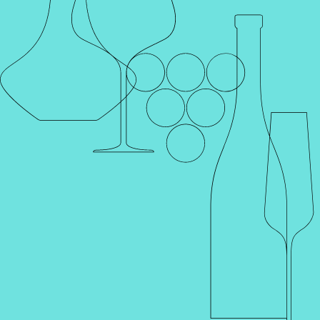
Каталог
Поиск
Винотеки
Профиль
Корзина
Главная
Каталог
Слабоалкогольные напитки
Пиво
Пиво MORITZ "0,0" TORRADA
GTIN
Артикул
001458
0 отзывов
Наименование для печати
Пиво MORITZ "0,0" TORRADA
Пиво Мориц 0,0 Торрада