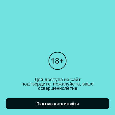
Каталог
О компании
Покупателям
Партнерам
Рестораны
+7 (495)
640 44 42
Для доступа на сайт
info@cavina.ru
подтвердите, пожалуйста, ваше
совершеннолетие
Подтвердить и войти
18+
CAVINA 2026© All right reserved