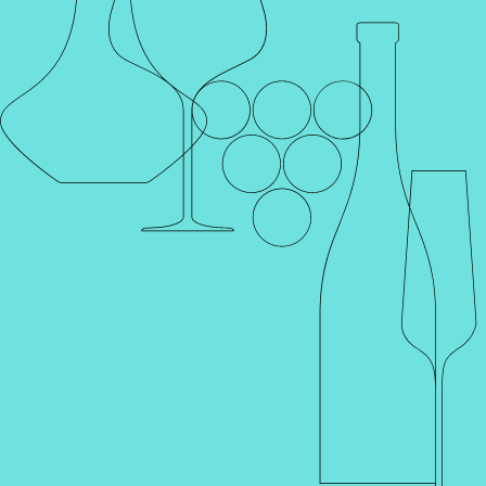
Каталог
Поиск
Винотеки
Профиль
Корзина
Главная
Каталог
Слабоалкогольные напитки
Пиво
ПИВО MORITZ RADLER LEMON
GTIN
Артикул
001591
0 отзывов
Наименование для печати
ПИВО MORITZ RADLER LEMON
Пиво Мориц Радлер Лимон