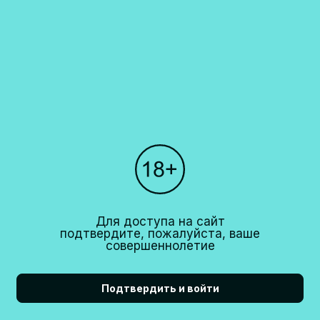
Каталог
О компании
Покупателям
Партнерам
Рестораны
+7 (495)
640 44 42
Для доступа на сайт
info@cavina.ru
подтвердите, пожалуйста, ваше
совершеннолетие
Подтвердить и войти
18+
CAVINA 2026© All right reserved