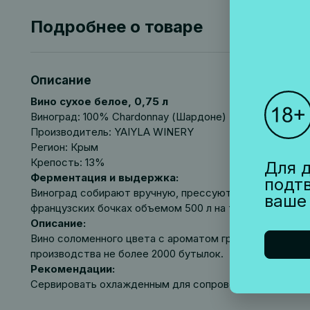
Подробнее о товаре
Описание
Вино сухое белое, 0,75 л
Виноград: 100% Chardonnay (Шардоне)
Производитель: YAIYLA WINERY
Регион: Крым
Крепость: 13%
Для д
Ферментация и выдержка:
подт
Виноград собирают вручную, прессуют целыми гроздь
ваше
французских бочках объемом 500 л на тонком дрожже
Описание:
Вино соломенного цвета с ароматом груши дюшес, бел
производства не более 2000 бутылок.
Рекомендации:
Сервировать охлажденным для сопровождения блюд из