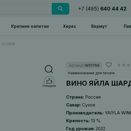
+7 (495)
640 44 42
Крепкие напитки
Херес
Вермут
Пи
 РЕЗЕРВ
Артикул
W01769
Наименование для печати
ВИНО ЯЙЛА ШАР
Страна:
Россия
Сахар:
Сухое
Производитель:
YAIYLA WIN
Крепость:
13 %
Год урожая:
2022