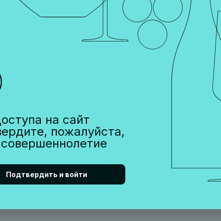
оступа на сайт
вердите, пожалуйста,
ями и направляют на ферментацию при пониженной температ
 совершеннолетие
вом осадке.
ого персика, спелых яблок и сливочными нотами. Вус свежий
Подтвердить и войти
 жирной рыбы и твердых и полутвердых сыров.