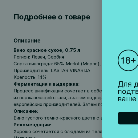
Подробнее о товаре
Описание
Вино красное сухое, 0,75 л
Регион: Левач, Сербия
Сорта винограда: 65% Merlot (Мерло), 35% Cabernet F
Производитель: LASTAR VINARIJA
Крепость: 14%
Для д
Ферментация и выдержка:
подт
Процесс винификации сочетает в себе традиционные т
ваше
из нержавеющей стали, а затем подвергают малолакт
европейских производителей. Затем после розлива вин
Описание:
Вино густого темно-красного цвета с ароматом спелы
Рекомендации:
Хорошо сочетается с блюдами из телятины с грибным 