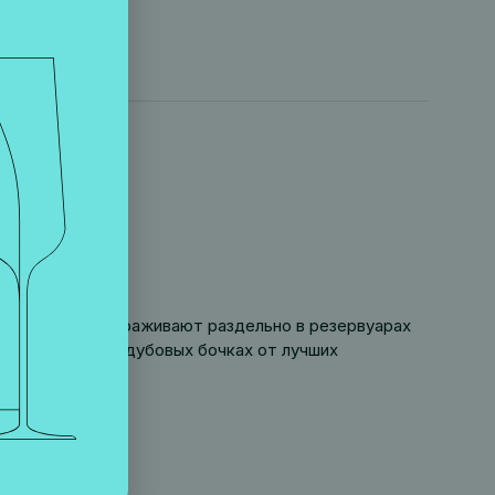
та винограда сбраживают раздельно в резервуарах
 225-литровых дубовых бочках от лучших
и.
овешенное.
пературе 16°C.