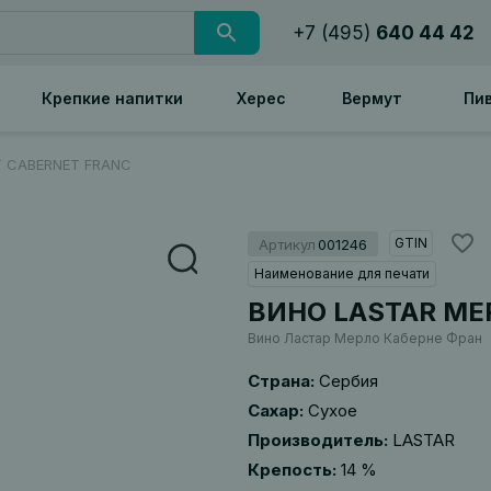
+7 (495)
640 44 42
Крепкие напитки
Херес
Вермут
Пи
 CABERNET FRANC
GTIN
Артикул
001246
Наименование для печати
ВИНО LASTAR ME
Вино Ластар Мерло Каберне Фран
Страна:
Сербия
Сахар:
Сухое
Производитель:
LASTAR
Крепость:
14 %