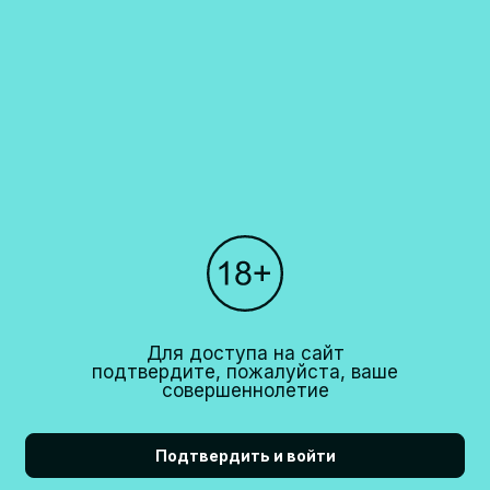
«крылатый конь». Под этой маркой выпускается вино, не
имеющее деноминации по происхождению (D.O.).
Каталог
О компании
Покупателям
Партнерам
Рестораны
+7 (495)
640 44 42
Для доступа на сайт
info@cavina.ru
подтвердите, пожалуйста, ваше
совершеннолетие
Подтвердить и войти