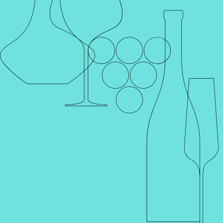
Каталог
Поиск
Винотеки
Профиль
Корзина
Главная
Производители
MANZANOS WINES
MANZANOS WINES
Компания Мансанос (Manzanos Wines) – винодельческое
подразделение группы компаний Manzanos Enterprises,
владеющее виноградниками в нескольких винодельческих