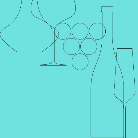
Каталог
Поиск
Винотеки
Профиль
Корзина
Главная
Каталог
Шампанское и игристое
Вино
Крепкие напитки
Херес
Вермут
Портвейн
Ликер
Вода и соки
Продукты
Наборы и подарки
Аксессуары
Коктейли
Слабоалкогольные напитки
Каталог
Фильтр
По увеличению цены
Артикул 001886-1
Артикул 001700