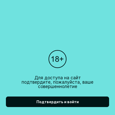
Каталог
О компании
Покупателям
Партнерам
Рестораны
+7 (495)
640 44 42
Для доступа на сайт
info@cavina.ru
подтвердите, пожалуйста, ваше
совершеннолетие
Подтвердить и войти
18+
CAVINA 2026© All right reserved