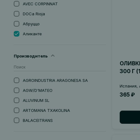
AVEC CORPINNAT
DOCa Rioja
Абруццо
Аликанте
Андалусия
Апулия
Производитель
ОЛИВКИ
Арагон
300 Г (
Астурия
AGROINDUSTRIA ARAGONESA SА
Бадахос, Эстремадура
Испания, 
AGW/D'MATEO
Баден
365 ₽
ALUVINUM SL
Бордо
ARTOMANA TXAKOLINA
Бургундия
BALACEITRANS
Бьерсо
BARO DE ALBI
Вайнфиртель