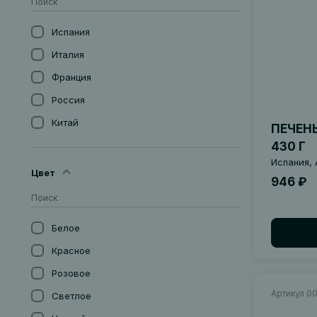
Испания
Италия
Франция
Россия
Китай
ПЕЧЕН
Германия
430 Г
Испания, 
Португалия
Цвет
946 ₽
Сербия
Новая Зеландия
Белое
Австрия
Красное
Аргентина
Розовое
Великобритания
Артикул 0
Светлое
Мексика