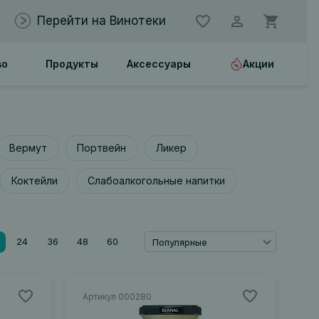
Перейти на Винотеки
во
Продукты
Аксессуары
Акции
Вермут
Портвейн
Ликер
Коктейли
Слабоалкогольные напитки
24
36
48
60
Популярные
Артикул 000280