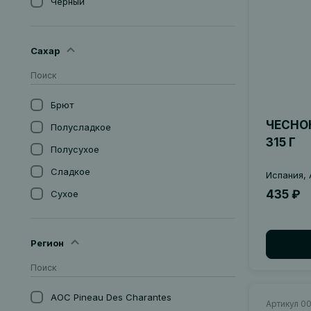
Черный
США
Янтарное
Сахар
Брют
ЧЕСНО
Полусладкое
315 Г
Полусухое
Сладкое
Испания, 
435 ₽
Сухое
Экстра-Брют
Экстра-Драй
Регион
AOC Pineau Des Charantes
Артикул 00