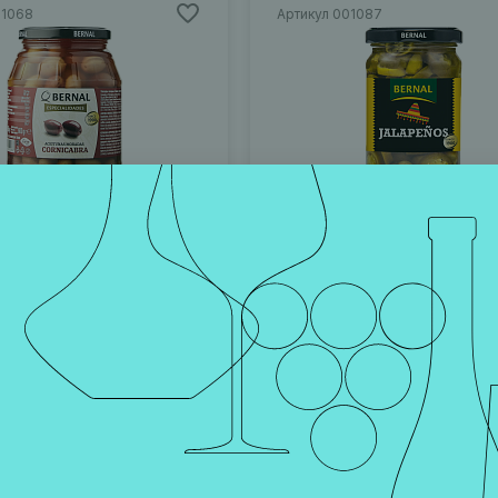
01068
Артикул 001087
И РОЗОВЫЕ
ОСТРЫЙ ПЕРЕЦ
АС 950 Г
ХАЛАПЕНЬО 300 Г
Аликанте
Испания, Аликанте
360 ₽
В корзину
В корзину