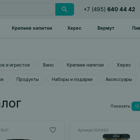
+7 (495)
640 44 42
Крепкие напитки
Херес
Вермут
Пи
е и игристое
Вино
Крепкие напитки
Херес
ки
Продукты
Наборы и подарки
Аксессуары
алог
Показать:
12
01931
Артикул 000093